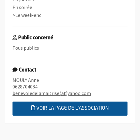
En soirée
>Le week-end
Public concerné
, rechercher toutes les offres de bénévolats c
Tous publics
Contact
MOULY Anne
0628704084
, Ouvre une nouvelle fe
benevoledelamaitrise(at)yahoo.com
, OUVRE UNE
VOIR LA PAGE DE L'ASSOCIATION