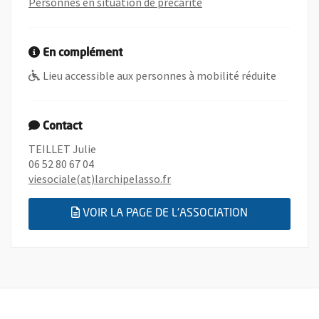
, rechercher toutes les
Personnes en situation de précarité
En complément
Lieu accessible aux personnes à mobilité réduite
Contact
TEILLET Julie
06 52 80 67 04
, Ouvre une nouvelle fenêtre
viesociale(at)larchipelasso.fr
, OUVRE UNE
VOIR LA PAGE DE L'ASSOCIATION