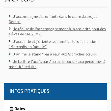
Plus d'information sur l'offre de bénévolat :
J'accompagne des enfants dans le cadre du projet
, Ouvre une nouvelle fenêtre
Démos
Plus d'information sur l'offre de bénévolat :
Je réalise de l'accompagnement à la scolarité pour des
, Ouvre une nouvelle fenêtre
élèves de CM1/CM2
Plus d'information sur l'offre de bénévolat :
J'accueille et j'oriente les familles lors de l'action
, Ouvre une nouvelle fenêtre
"Mercredis en famille"
Plus d'information sur l'offre de bénévolat :
, Ouvre u
J'anime le stand "bar à eau" aux Accroches cœurs
Plus d'information sur l'offre de bénévolat :
Je facilite l'accès aux Accroches cœurs aux personnes à
, Ouvre une nouvelle fenêtre
mobilité réduite
INFOS PRATIQUES
Dates