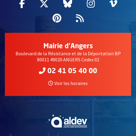
Facebook
, Ouvre une nouvelle fenêtre
Twitter
, Ouvre une nouvelle fe
Bluesky
, Ouvre une nouv
Instagram
, Ouvre un
Vime
, Ouv
Pinterest
, Ouvre une nouvell
Flux RSS
Mairie d'Angers
Boulevard de la Résistance et de la Déportation BP
80011 49020 ANGERS Cedex 02
02 41 05 40 00
Voir les horaires
, Ouvre une nouvelle fe