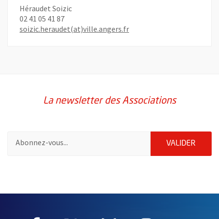
Héraudet Soizic
02 41 05 41 87
, Ouvre une nouvelle fenêt
soizic.heraudet(at)ville.angers.fr
La newsletter des Associations
Pour vous inscrire à la lettre d'information des associations de 
ENVOY
VALIDER
56117