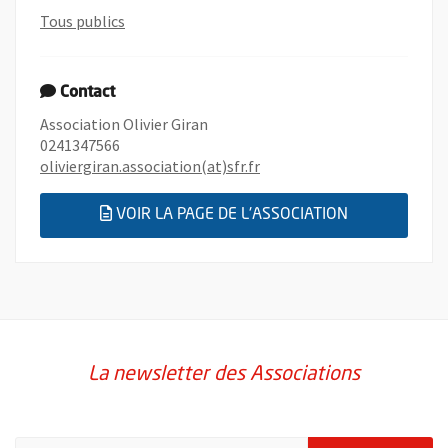
, rechercher toutes les offres de bénévolats c
Tous publics
Contact
Association Olivier Giran
0241347566
, Ouvre une nouvelle fenêtr
oliviergiran.association(at)sfr.fr
, OUVRE UNE
VOIR LA PAGE DE L'ASSOCIATION
La newsletter des Associations
Pour vous inscrire à la lettre d'information des associations de 