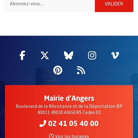
ENVOY
VALIDER
56117
Facebook
, Ouvre une nouvelle fenêtre
Twitter
, Ouvre une nouvelle fe
Bluesky
, Ouvre une nouv
Instagram
, Ouvre un
Vime
, Ouv
Pinterest
, Ouvre une nouvell
Flux RSS
Mairie d'Angers
Boulevard de la Résistance et de la Déportation BP
80011 49020 ANGERS Cedex 02
02 41 05 40 00
Voir les horaires