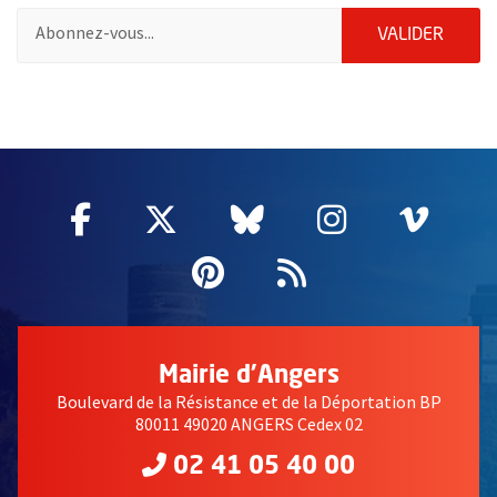
Pour vous inscrire à la lettre d'information des associations de 
ENVOY
VALIDER
56117
Facebook
, Ouvre une nouvelle fenêtre
Twitter
, Ouvre une nouvelle fe
Bluesky
, Ouvre une nouv
Instagram
, Ouvre un
Vime
, Ouv
Pinterest
, Ouvre une nouvell
Flux RSS
Mairie d'Angers
Boulevard de la Résistance et de la Déportation BP
80011 49020 ANGERS Cedex 02
02 41 05 40 00