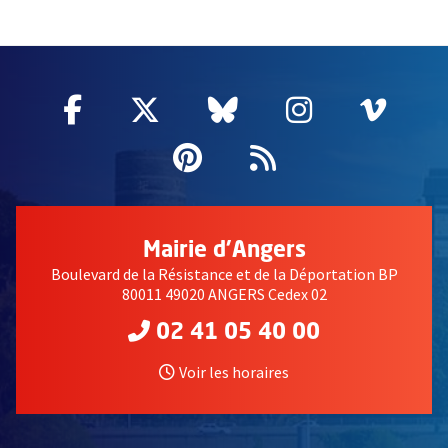
56117
Facebook
, Ouvre une nouvelle fenêtre
Twitter
, Ouvre une nouvelle fe
Bluesky
, Ouvre une nouv
Instagram
, Ouvre un
Vime
, Ouv
Pinterest
, Ouvre une nouvell
Flux RSS
Mairie d'Angers
Boulevard de la Résistance et de la Déportation BP
80011 49020 ANGERS Cedex 02
02 41 05 40 00
Voir les horaires