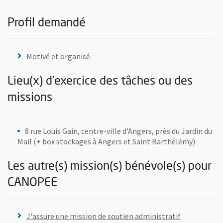
Profil demandé
Motivé et organisé
Lieu(x) d’exercice des tâches ou des
missions
8 rue Louis Gain, centre-ville d'Angers, près du Jardin du
Mail (+ box stockages à Angers et Saint Barthélémy)
Les autre(s) mission(s) bénévole(s) pour
CANOPEE
Plus d'information sur l'offre de bénévolat :
, Ouvre une 
J'assure une mission de soutien administratif