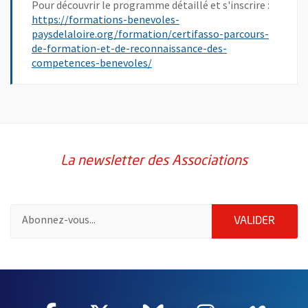
Pour découvrir le programme détaillé et s'inscrire :
https://formations-benevoles-
paysdelaloire.org/formation/certifasso-parcours-
de-formation-et-de-reconnaissance-des-
, Ouvre une nouvelle fenêtre
competences-benevoles/
La newsletter des Associations
Pour vous inscrire à la lettre d'information des associations de 
ENVOY
VALIDER
67036