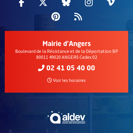
Facebook
, Ouvre une nouvelle fenêtre
Twitter
, Ouvre une nouvelle fe
Bluesky
, Ouvre une nouv
Instagram
, Ouvre un
Vime
, Ouv
Pinterest
, Ouvre une nouvell
Flux RSS
Mairie d'Angers
Boulevard de la Résistance et de la Déportation BP
80011 49020 ANGERS Cedex 02
02 41 05 40 00
Voir les horaires
, Ouvre une nouvelle fe