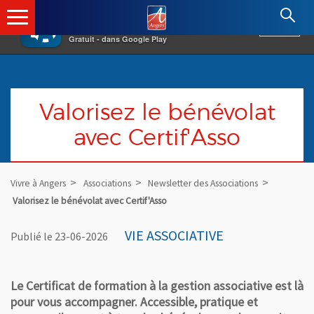
×
Angers.fr : Retour à l'accueil
AF
Vivre à Angers
VOIR
Ville d'Angers
Gratuit - dans Google Play
Valorisez le bénévolat
avec Certif'Asso
Vivre à Angers
Associations
Newsletter des Associations
Valorisez le bénévolat avec Certif'Asso
VIE ASSOCIATIVE
Publié le 23-06-2026
Le Certificat de formation à la gestion associative est là
pour vous accompagner. Accessible, pratique et