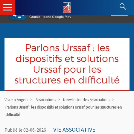
×
Angers.fr : Retour à l'accueil
AF
Vivre à Angers
VOIR
Ville d'Angers
Gratuit - dans Google Play
Parlons Urssaf : les
dispositifs et solutions
Urssaf pour les
structures en difficulté
Vivre à Angers
Associations
Newsletter des Associations
Parlons Urssaf : les dispositifs et solutions Urssaf pour les structures en
difficulté
VIE ASSOCIATIVE
Publié le 02-06-2026