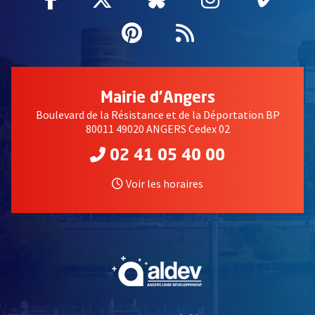
Pinterest
, Ouvre une nouvell
Flux RSS
Mairie d'Angers
Boulevard de la Résistance et de la Déportation BP
80011 49020 ANGERS Cedex 02
02 41 05 40 00
Voir les horaires
, Ouvre une nouvelle fe
, Ouvre une nouvelle fe