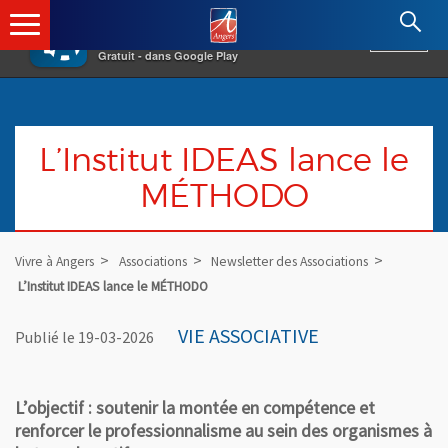
×
Angers.fr : Retour à l'accueil
AF
Vivre à Angers
VOIR
Ville d'Angers
Gratuit - dans Google Play
L’Institut IDEAS lance le
MÉTHODO
Vivre à Angers
Associations
Newsletter des Associations
L’Institut IDEAS lance le MÉTHODO
VIE ASSOCIATIVE
Publié le 19-03-2026
L’objectif : soutenir la montée en compétence et
renforcer le professionnalisme au sein des organismes à