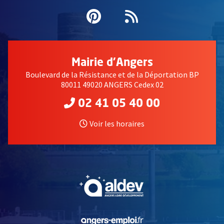
Pinterest
, Ouvre une nouvell
Flux RSS
Mairie d'Angers
Boulevard de la Résistance et de la Déportation BP
80011 49020 ANGERS Cedex 02
02 41 05 40 00
Voir les horaires
, Ouvre une nouvelle fe
, Ouvre une nouvelle fe