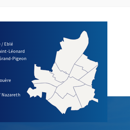
 / Eblé
Saint-Léonard
re)
 Grand-Pigeon
ETTRE D'INFORMATION DES ASSOCIATIONS DE LA VILLE D'ANG
louère
/ Nazareth