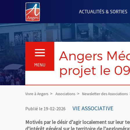
Angers.fr : Retour à l'accueil
ACTUALITÉS & SORTIES
Angers Méc
OUVRIR LE MENU
projet le 0
MENU
Vivre à Angers
Associations
Newsletter des Associations
VIE ASSOCIATIVE
Publié le 19-02-2026
Motivés par le désir d’agir localement sur leur 
d’intérêt général sur le territoire de l’agglomér