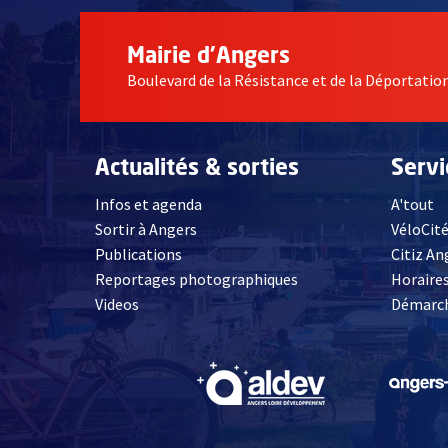
Mairie d'Angers
Boulevard de la Résistance et de la Déportati
Actualités & sorties
Serv
Infos et agenda
A'tout
Sortir à Angers
VéloCit
Publications
Citiz An
Reportages photographiques
Horaires
, Ouvre une nouvelle fenêtre
Videos
Démarch
, Ouvre une nouve