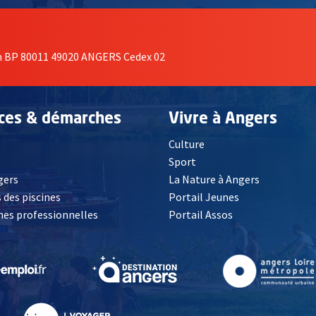
on BP 80011 49020 ANGERS Cedex 02
ices & démarches
Vivre à Angers
Culture
é
Sport
, Ouvre une nouvelle fenêtre
gers
La Nature à Angers
 des piscines
Portail Jeunes
es professionnelles
Portail Assos
lle fenêtre
, Ouvre une nouvelle fenêtre
, Ouvre une nouvelle fenêtre
, Ouvre une nouvelle fenêtre