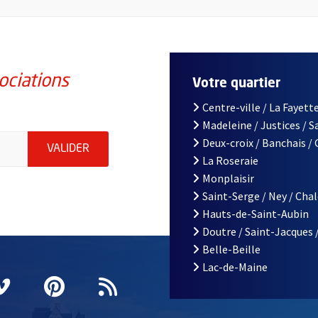
ociations
Votre quartier
Centre-ville / La Fayette
Madeleine / Justices / 
iations de la ville d'Angers, indiquez votre email (champ obligatoi
Deux-croix / Banchais /
ENVOYER MA DEMANDE D'INSCRIPTION À LA L
VALIDER
La Roseraie
Monplaisir
Saint-Serge / Ney / Cha
Hauts-de-Saint-Aubin
Doutre / Saint-Jacques 
Belle-Beille
Lac-de-Maine
nêtre
elle fenêtre
e nouvelle fenêtre
agram
vre une nouvelle fenêtre
Vimeo
, Ouvre une nouvelle fenêtre
Pinterest
, Ouvre une nouvelle fenêtre
Flux RSS