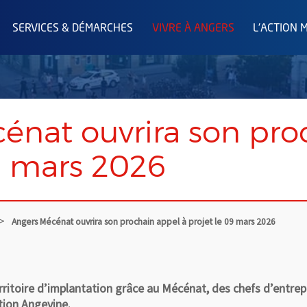
SERVICES & DÉMARCHES
VIVRE À ANGERS
L'ACTION 
énat ouvrira son pro
9 mars 2026
Angers Mécénat ouvrira son prochain appel à projet le 09 mars 2026
territoire d’implantation grâce au Mécénat, des chefs d’entre
ation Angevine.