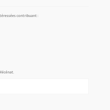
téressées contribuant :
 Mécénat.