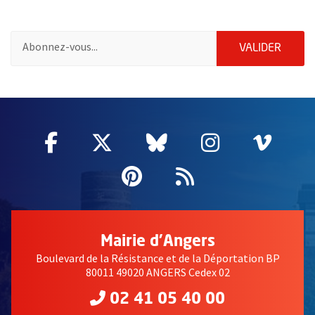
Pour vous inscrire à la lettre d'information des associations de 
ENVOY
VALIDER
66684
Facebook
, Ouvre une nouvelle fenêtre
Twitter
, Ouvre une nouvelle fe
Bluesky
, Ouvre une nouv
Instagram
, Ouvre un
Vime
, Ouv
Pinterest
, Ouvre une nouvell
Flux RSS
Mairie d'Angers
Boulevard de la Résistance et de la Déportation BP
80011 49020 ANGERS Cedex 02
02 41 05 40 00