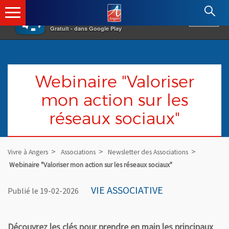
×
Angers.fr : Retour à l'accueil
AF
Vivre à Angers
VOIR
Ville d'Angers
Gratuit - dans Google Play
Webinaire "Valoriser
mon action sur les
réseaux sociaux"
Vivre à Angers
Associations
Newsletter des Associations
Webinaire "Valoriser mon action sur les réseaux sociaux"
VIE ASSOCIATIVE
Publié le 19-02-2026
Découvrez les clés pour prendre en main les principaux