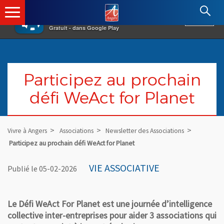
×
Angers.fr : Retour à l'accueil
AF
Vivre à Angers
VOIR
Ville d'Angers
Gratuit - dans Google Play
Participez au prochain
défi WeAct for Planet
Vivre à Angers
Associations
Newsletter des Associations
Participez au prochain défi WeAct for Planet
VIE ASSOCIATIVE
Publié le 05-02-2026
Le Défi WeAct For Planet est une journée d’intelligence
collective inter-entreprises pour aider 3 associations qui