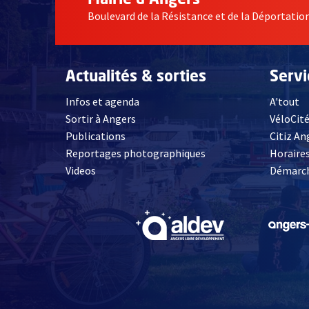
Boulevard de la Résistance et de la Déportati
Actualités & sorties
Serv
Infos et agenda
A'tout
Sortir à Angers
VéloCit
Publications
Citiz An
Reportages photographiques
Horaires
, Ouvre une nouvelle fenêtre
Videos
Démarch
, Ouvre une nouve