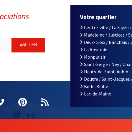
ociations
Votre quartier
Centre-ville / La Fayette
Madeleine / Justices / 
iations de la ville d'Angers, indiquez votre email (champ obligatoi
Deux-croix / Banchais /
ENVOYER MA DEMANDE D'INSCRIPTION À LA L
VALIDER
La Roseraie
Monplaisir
Saint-Serge / Ney / Cha
Hauts-de-Saint-Aubin
Doutre / Saint-Jacques 
Belle-Beille
Lac-de-Maine
nêtre
elle fenêtre
e nouvelle fenêtre
agram
vre une nouvelle fenêtre
Vimeo
, Ouvre une nouvelle fenêtre
Pinterest
, Ouvre une nouvelle fenêtre
Flux RSS