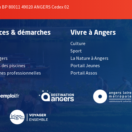
on BP 80011 49020 ANGERS Cedex 02
ices & démarches
Vivre à Angers
Culture
é
Sport
, Ouvre une nouvelle fenêtre
gers
La Nature à Angers
 des piscines
Portail Jeunes
es professionnelles
Portail Assos
lle fenêtre
, Ouvre une nouvelle fenêtre
, Ouvre une nouvelle fenêtre
, Ouvre une nouvelle fenêtre