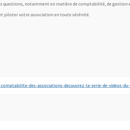
s questions, notamment en matière de comptabilité, de gestion et
 et piloter votre association en toute sérénité.
la-comptabilite-des-associations-decouvrez-la-serie-de-videos-du