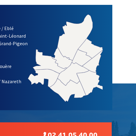
 / Eblé
Saint-Léonard
re)
 Grand-Pigeon
ETTRE D'INFORMATION DES ASSOCIATIONS DE LA VILLE D'ANG
louère
/ Nazareth
02 41 05 40 00