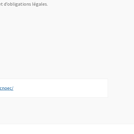
 d’obligations légales.
, Ouvre une nouvelle fenêtre
-cnoec/