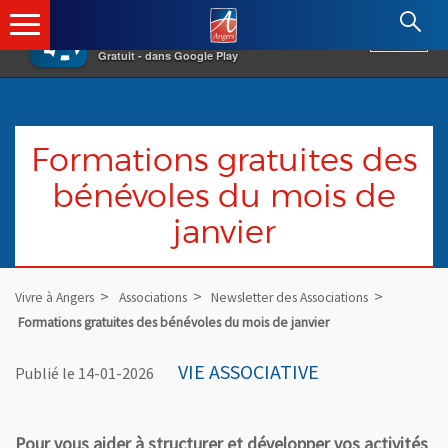
×
Angers.fr : Retour à l'accueil
AF
Vivre à Angers
VOIR
Ville d'Angers
Gratuit - dans Google Play
Formations gratuites des
bénévoles du mois de
janvier
Vivre à Angers
Associations
Newsletter des Associations
Formations gratuites des bénévoles du mois de janvier
VIE ASSOCIATIVE
Publié le 14-01-2026
Pour vous aider à structurer et développer vos activités