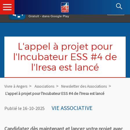
×
Angers.fr : Retour à l'accueil
AF
Vivre à Angers
VOIR
Ville d'Angers
Gratuit - dans Google Play
L'appel à projet pour
l'Incubateur ESS #4 de
l'Iresa est lancé
Vivre à Angers
Associations
Newsletter des Associations
L'appel à projet pour l'Incubateur ESS #4 de l'Iresa est lancé
VIE ASSOCIATIVE
Publié le 16-10-2025
Candidatez dès maintenant et lancez votre projet avec