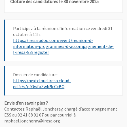
Clôture des candidatures le 30 novembre 2025
Participez à la réunion d'information ce vendredi 31
octobre à 11h :
https://iresa.odoo.com/event/reunion-d-
information-programmes-d-accompagnement-de-
, Ouvre une nouvelle fenêtre
l-iresa-83/register
Dossier de candidature :
https://nextcloud.iresa.cloud-
, Ouvre une nouvelle fenêtre
ed.fr/s/nfGwfaZwN9cCcBQ
Envie d’en savoir plus ?
Contactez Raphaël Joncheray, chargé d’accompagnement
ESS au 02 41 88 91 07 ou par courriel à
raphael.joncheray@iresa.org