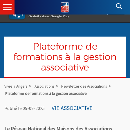
×
Angers.fr : Retour à l'accueil
AF
Vivre à Angers
VOIR
Ville d'Angers
Gratuit - dans Google Play
Plateforme de
formations à la gestion
associative
Vivre à Angers
Associations
Newsletter des Associations
Plateforme de formations à la gestion associative
VIE ASSOCIATIVE
Publié le 05-09-2025
Le Réseau National des Maisons des Associations