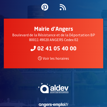
Pinterest
, Ouvre une nouvell
Flux RSS
Mairie d'Angers
Boulevard de la Résistance et de la Déportation BP
80011 49020 ANGERS Cedex 02
02 41 05 40 00
Voir les horaires
, Ouvre une nouvelle fe
, Ouvre une nouvelle fe