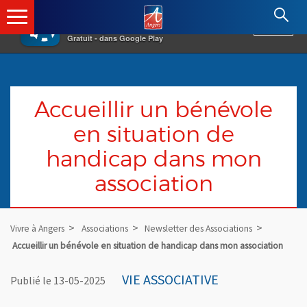
×
Angers.fr : Retour à l'accueil
AF
Vivre à Angers
VOIR
Ville d'Angers
Gratuit - dans Google Play
Accueillir un bénévole
en situation de
handicap dans mon
association
Vivre à Angers
Associations
Newsletter des Associations
Accueillir un bénévole en situation de handicap dans mon association
VIE ASSOCIATIVE
Publié le 13-05-2025