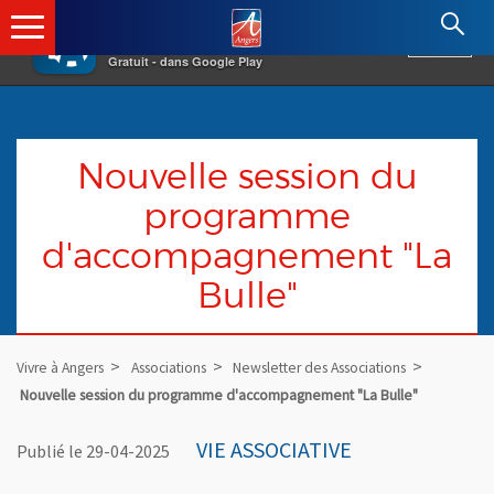
×
Angers.fr : Retour à l'accueil
AF
Vivre à Angers
VOIR
Ville d'Angers
Gratuit - dans Google Play
Nouvelle session du
programme
d'accompagnement "La
Bulle"
Vivre à Angers
Associations
Newsletter des Associations
Nouvelle session du programme d'accompagnement "La Bulle"
VIE ASSOCIATIVE
Publié le 29-04-2025