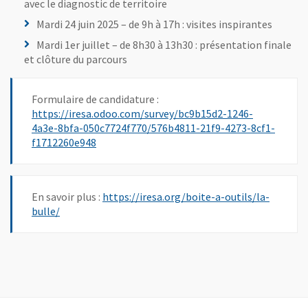
avec le diagnostic de territoire
Mardi 24 juin 2025 – de 9h à 17h : visites inspirantes
Mardi 1er juillet – de 8h30 à 13h30 : présentation finale
et clôture du parcours
Formulaire de candidature :
https://iresa.odoo.com/survey/bc9b15d2-1246-
4a3e-8bfa-050c7724f770/576b4811-21f9-4273-8cf1-
, Ouvre une nouvelle fenêtre
f1712260e948
En savoir plus :
https://iresa.org/boite-a-outils/la-
, Ouvre une nouvelle fenêtre
bulle/