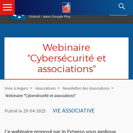
×
Angers.fr : Retour à l'accueil
AF
Vivre à Angers
VOIR
Ville d'Angers
Gratuit - dans Google Play
Webinaire
"Cybersécurité et
associations"
Vivre à Angers
Associations
Newsletter des Associations
Webinaire "Cybersécurité et associations"
VIE ASSOCIATIVE
Publié le 29-04-2025
Ce webinaire proposé par In Extenso vous explique