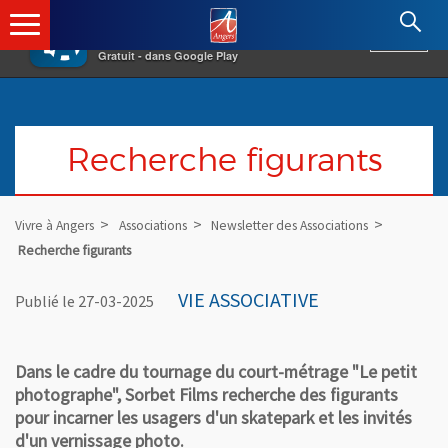
×
Angers.fr : Retour à l'accueil
AF
Vivre à Angers
VOIR
Ville d'Angers
Gratuit - dans Google Play
Recherche figurants
Vivre à Angers
Associations
Newsletter des Associations
Recherche figurants
VIE ASSOCIATIVE
Publié le 27-03-2025
Dans le cadre du tournage du court-métrage "Le petit
photographe", Sorbet Films recherche des figurants
pour incarner les usagers d'un skatepark et les invités
d'un vernissage photo.