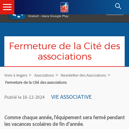
×
Angers.fr : Retour à l'accueil
AF
Vivre à Angers
VOIR
Ville d'Angers
Gratuit - dans Google Play
Fermeture de la Cité des
associations
Vivre à Angers
Associations
Newsletter des Associations
Fermeture de la Cité des associations
VIE ASSOCIATIVE
Publié le 16-12-2024
Comme chaque année, l'équipement sera fermé pendant
les vacances scolaires de fin d'année.