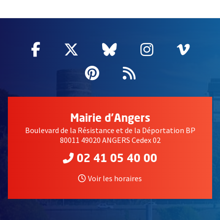
65929
Facebook
, Ouvre une nouvelle fenêtre
Twitter
, Ouvre une nouvelle fe
Bluesky
, Ouvre une nouv
Instagram
, Ouvre un
Vime
, Ouv
Pinterest
, Ouvre une nouvell
Flux RSS
Mairie d'Angers
Boulevard de la Résistance et de la Déportation BP
80011 49020 ANGERS Cedex 02
02 41 05 40 00
Voir les horaires