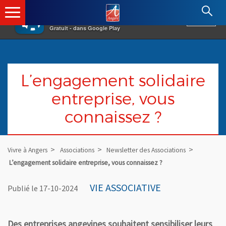
×
Angers.fr : Retour à l'accueil
AF
Vivre à Angers
VOIR
Ville d'Angers
Gratuit - dans Google Play
L’engagement solidaire
entreprise, vous
connaissez ?
Vivre à Angers
Associations
Newsletter des Associations
L’engagement solidaire entreprise, vous connaissez ?
VIE ASSOCIATIVE
Publié le 17-10-2024
Des entreprises angevines souhaitent sensibiliser leurs