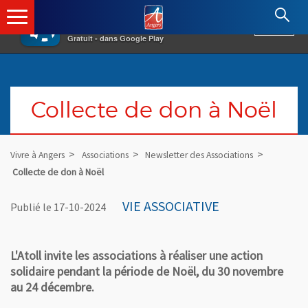
×
Angers.fr : Retour à l'accueil
AF
Vivre à Angers
VOIR
Ville d'Angers
Gratuit - dans Google Play
Collecte de don à Noël
Vivre à Angers
Associations
Newsletter des Associations
Collecte de don à Noël
VIE ASSOCIATIVE
Publié le 17-10-2024
L'Atoll invite les associations à réaliser une action
solidaire pendant la période de Noël, du 30 novembre
au 24 décembre.