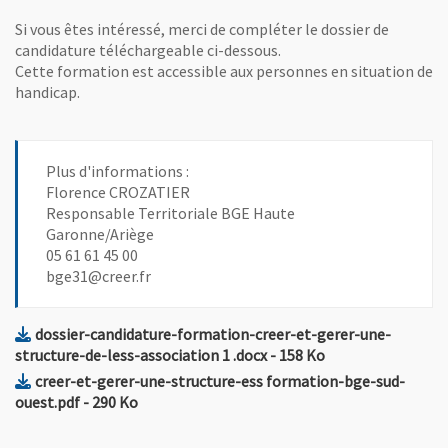
Si vous êtes intéressé, merci de compléter le dossier de
candidature téléchargeable ci-dessous.
Cette formation est accessible aux personnes en situation de
handicap.
Plus d'informations :
Florence CROZATIER
Responsable Territoriale BGE Haute
Garonne/Ariège
05 61 61 45 00
bge31@creer.fr
dossier-candidature-formation-creer-et-gerer-une-
, Fichier au format Docx
, Ouvre une nouvel
structure-de-less-association 1 .docx
- 158 Ko
creer-et-gerer-une-structure-ess formation-bge-sud-
, Fichier au format Pdf
, Ouvre une nouvelle fenêtre
ouest.pdf
- 290 Ko