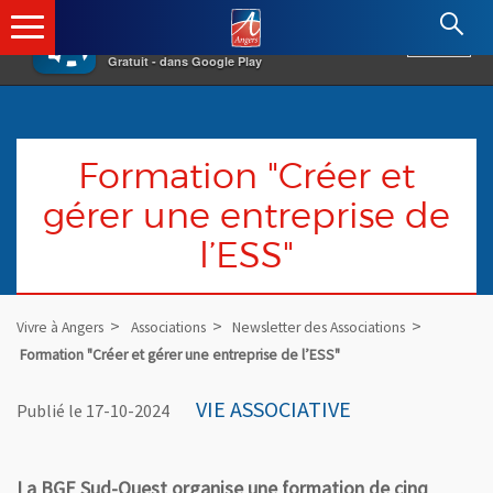
×
Angers.fr : Retour à l'accueil
AF
Vivre à Angers
VOIR
Ville d'Angers
Gratuit - dans Google Play
Formation "Créer et
gérer une entreprise de
l’ESS"
Vivre à Angers
Associations
Newsletter des Associations
Formation "Créer et gérer une entreprise de l’ESS"
VIE ASSOCIATIVE
Publié le 17-10-2024
La BGE Sud-Ouest organise une formation de cinq