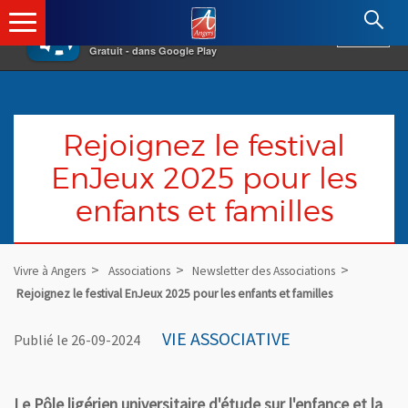
×
Angers.fr : Retour à l'accueil
AF
Vivre à Angers
VOIR
Ville d'Angers
Gratuit - dans Google Play
Rejoignez le festival
EnJeux 2025 pour les
enfants et familles
Vivre à Angers
Associations
Newsletter des Associations
Rejoignez le festival EnJeux 2025 pour les enfants et familles
VIE ASSOCIATIVE
Publié le 26-09-2024
Le Pôle ligérien universitaire d'étude sur l'enfance et la