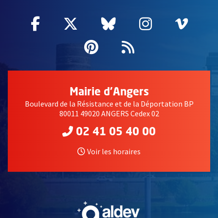
Facebook
, Ouvre une nouvelle fenêtre
Twitter
, Ouvre une nouvelle fe
Bluesky
, Ouvre une nouv
Instagram
, Ouvre un
Vime
, Ouv
Pinterest
, Ouvre une nouvell
Flux RSS
Mairie d'Angers
Boulevard de la Résistance et de la Déportation BP
80011 49020 ANGERS Cedex 02
02 41 05 40 00
Voir les horaires
, Ouvre une nouvelle fe