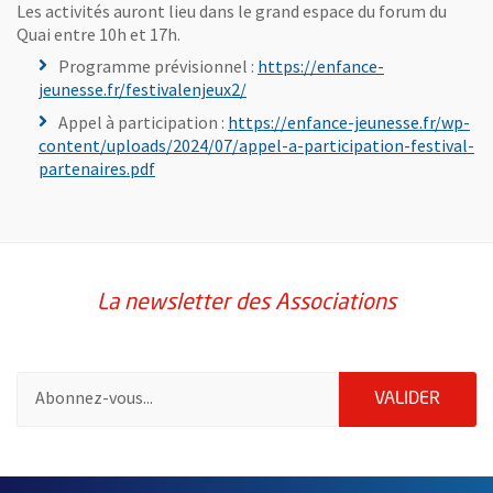
Les activités auront lieu dans le grand espace du forum du
Quai entre 10h et 17h.
Programme prévisionnel :
https://enfance-
, Ouvre une nouvelle fenêtre
jeunesse.fr/festivalenjeux2/
Appel à participation :
https://enfance-jeunesse.fr/wp-
content/uploads/2024/07/appel-a-participation-festival-
, Ouvre une nouvelle fenêtre
partenaires.pdf
La newsletter des Associations
Pour vous inscrire à la lettre d'information des associations de 
ENVOY
VALIDER
65776