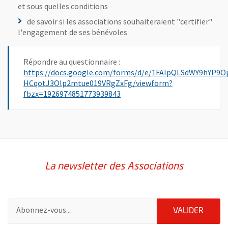
et sous quelles conditions
de savoir si les associations souhaiteraient "certifier"
l'engagement de ses bénévoles
Répondre au questionnaire :
https://docs.google.com/forms/d/e/1FAIpQLSdWY9hYP9
HCqotJ3Olp2mtue019VRgZxFg/viewform?
, Ouvre une nouvelle fenêtre
fbzx=1926974851773939843
La newsletter des Associations
Pour vous inscrire à la lettre d'information des associations de 
ENVOY
VALIDER