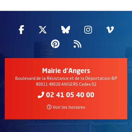
65775
Facebook
, Ouvre une nouvelle fenêtre
Twitter
, Ouvre une nouvelle fe
Bluesky
, Ouvre une nouv
Instagram
, Ouvre un
Vime
, Ouv
Pinterest
, Ouvre une nouvell
Flux RSS
Mairie d'Angers
Boulevard de la Résistance et de la Déportation BP
80011 49020 ANGERS Cedex 02
02 41 05 40 00
Voir les horaires