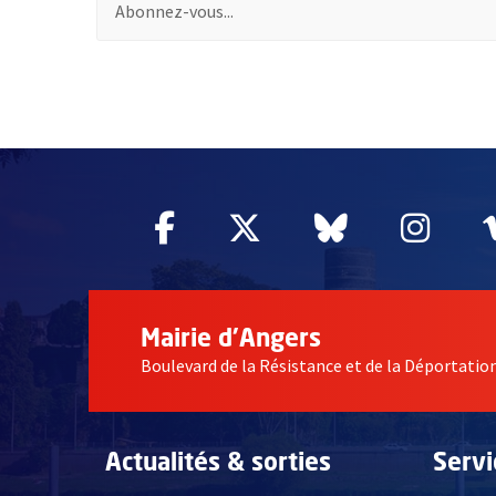
65717
Facebook
, Ouvre une nouvelle fe
Twitter
, Ouvre une nouv
Bluesky
, Ouvre un
Inst
, Ou
Mairie d'Angers
Boulevard de la Résistance et de la Déportati
Actualités & sorties
Serv