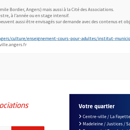
Emile Bordier, Angers) mais aussi à la Cité des Associations.
tre, à l’année ou en stage intensif.
 peuvent aussi être envisagés sur demande avec des contenus et ob
angers/culture/enseignement-cours-pour-adultes/institut-munici
ille.angers.fr
ociations
Votre quartier
Centre-ville / La Fayette
Madeleine / Justices / 
iations de la ville d'Angers, indiquez votre email (champ obligatoi