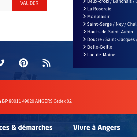
Deux-croix / Banchais /
ENVOYER MA DEMANDE D'INSCRIPTION À LA L
VALIDER
La Roseraie
Monplaisir
Saint-Serge / Ney / Cha
Hauts-de-Saint-Aubin
Doutre / Saint-Jacques 
Belle-Beille
Lac-de-Maine
nêtre
elle fenêtre
e nouvelle fenêtre
agram
vre une nouvelle fenêtre
Vimeo
, Ouvre une nouvelle fenêtre
Pinterest
, Ouvre une nouvelle fenêtre
Flux RSS
on BP 80011 49020 ANGERS Cedex 02
ices & démarches
Vivre à Angers