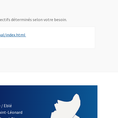
jectifs déterminés selon votre besoin.
, Ouvre une nouvelle fenêtre
pal/index.html
 / Eblé
Saint-Léonard
re)