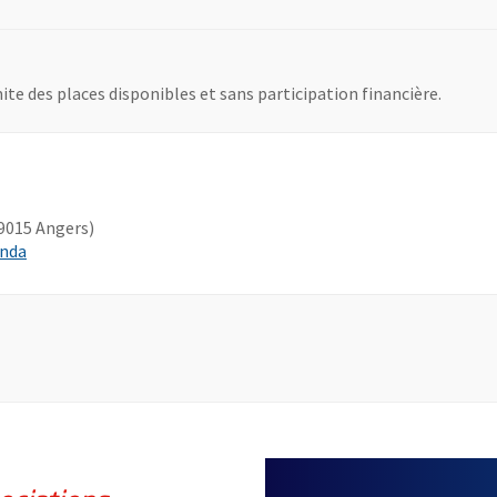
mite des places disponibles et sans participation financière.
9015 Angers)
, Ouvre une nouvelle fenêtre
enda