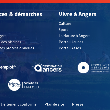
ices & démarches
Vivre à Angers
Culture
é
Sport
, Ouvre une nouvelle fenêtre
gers
La Nature à Angers
 des piscines
Portail Jeunes
es professionnelles
Portail Assos
lle fenêtre
, Ouvre une nouvelle fenêtre
, Ouvre une nouvelle fenêtre
, Ouvre une nouvelle fenêtre
, Ouvre une nouv
partiellement conforme
Plan de site
Presse