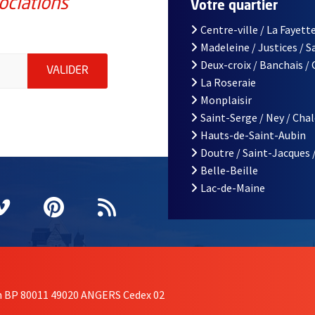
ociations
Votre quartier
Centre-ville / La Fayette
Madeleine / Justices / 
iations de la ville d'Angers, indiquez votre email (champ obligatoi
Deux-croix / Banchais /
ENVOYER MA DEMANDE D'INSCRIPTION À LA L
VALIDER
La Roseraie
Monplaisir
Saint-Serge / Ney / Cha
Hauts-de-Saint-Aubin
Doutre / Saint-Jacques 
Belle-Beille
Lac-de-Maine
nêtre
elle fenêtre
e nouvelle fenêtre
agram
vre une nouvelle fenêtre
Vimeo
, Ouvre une nouvelle fenêtre
Pinterest
, Ouvre une nouvelle fenêtre
Flux RSS
on BP 80011 49020 ANGERS Cedex 02