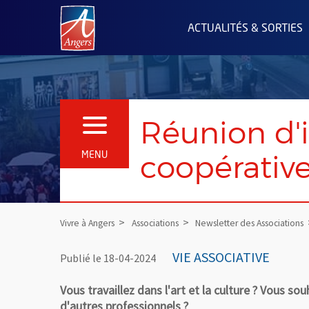
Angers.fr : Retour à l'accueil
ACTUALITÉS & SORTIES
Réunion d'i
OUVRIR LE MENU
coopérativ
MENU
Vivre à Angers
Associations
Newsletter des Associations
VIE ASSOCIATIVE
Publié le 18-04-2024
Vous travaillez dans l'art et la culture ? Vous 
d'autres professionnels ?