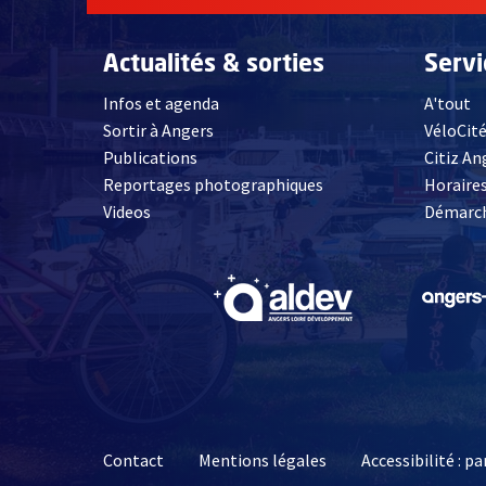
Actualités & sorties
Serv
Infos et agenda
A'tout
Sortir à Angers
VéloCit
Publications
Citiz An
Reportages photographiques
Horaires
, Ouvre une nouvelle fenêtre
Videos
Démarch
, Ouvre une nouve
Contact
Mentions légales
Accessibilité : 