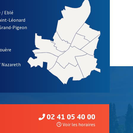
 / Eblé
Saint-Léonard
re)
 Grand-Pigeon
ETTRE D'INFORMATION DES ASSOCIATIONS DE LA VILLE D'ANG
louère
/ Nazareth
02 41 05 40 00
Voir les horaires