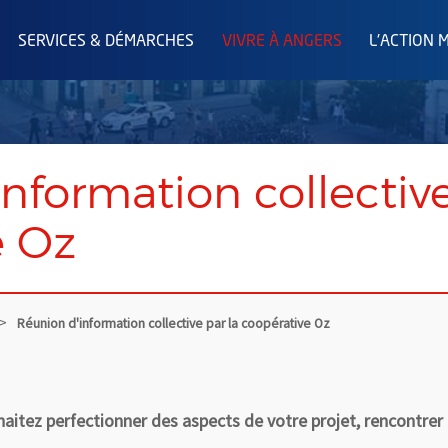
SERVICES & DÉMARCHES
VIVRE À ANGERS
L'ACTION 
nformation collective
e Oz
Réunion d'information collective par la coopérative Oz
souhaitez perfectionner des aspects de votre projet, rencontr