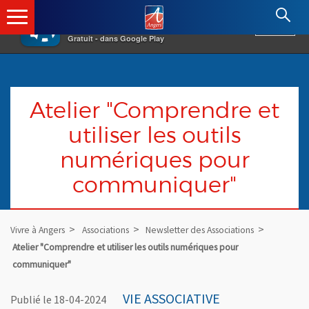
×
Angers.fr : Retour à l'accueil
AF
Vivre à Angers
VOIR
Ville d'Angers
Gratuit - dans Google Play
Atelier "Comprendre et
utiliser les outils
numériques pour
communiquer"
Vivre à Angers
Associations
Newsletter des Associations
Atelier "Comprendre et utiliser les outils numériques pour
communiquer"
VIE ASSOCIATIVE
Publié le 18-04-2024