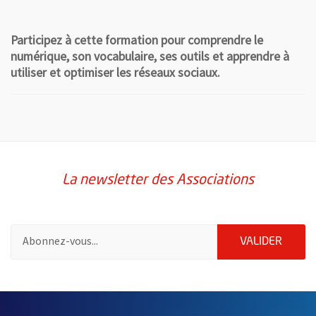
Participez à cette formation pour comprendre le
numérique, son vocabulaire, ses outils et apprendre à
utiliser et optimiser les réseaux sociaux.
La newsletter des Associations
Pour vous inscrire à la lettre d'information des associations de 
ENVOY
VALIDER
65467