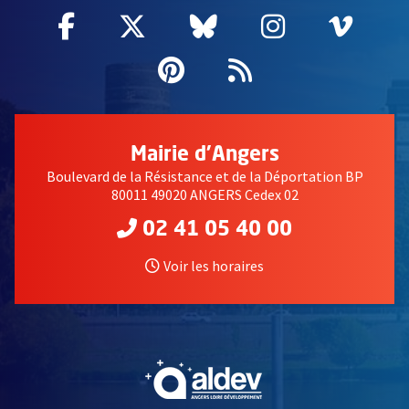
Facebook
, Ouvre une nouvelle fenêtre
Twitter
, Ouvre une nouvelle fe
Bluesky
, Ouvre une nouv
Instagram
, Ouvre un
Vime
, Ouv
Pinterest
, Ouvre une nouvell
Flux RSS
Mairie d'Angers
Boulevard de la Résistance et de la Déportation BP
80011 49020 ANGERS Cedex 02
02 41 05 40 00
Voir les horaires
, Ouvre une nouvelle fe