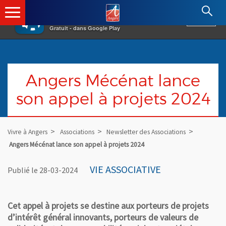
×
Angers.fr : Retour à l'accueil
AF
Vivre à Angers
VOIR
Ville d'Angers
Gratuit - dans Google Play
Angers Mécénat lance
son appel à projets 2024
Vivre à Angers
Associations
Newsletter des Associations
Angers Mécénat lance son appel à projets 2024
VIE ASSOCIATIVE
Publié le 28-03-2024
Cet appel à projets se destine aux porteurs de projets
d’intérêt général innovants, porteurs de valeurs de