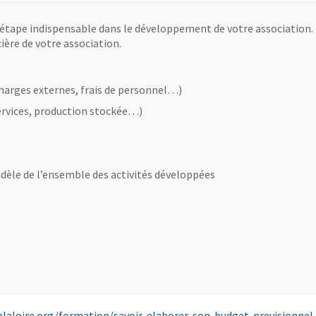
 étape indispensable dans le développement de votre association.
cière de votre association.
charges externes, frais de personnel…)
 services, production stockée…)
idèle de l’ensemble des activités développées
laloire.org/formation/savoir-elaborer-son-budget-previsionnel