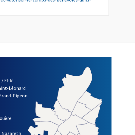
 / Eblé
Saint-Léonard
re)
 Grand-Pigeon
ETTRE D'INFORMATION DES ASSOCIATIONS DE LA VILLE D'ANG
louère
/ Nazareth