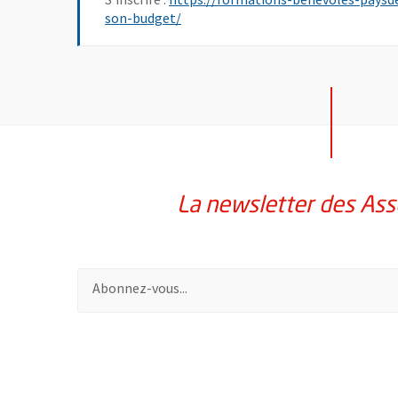
, Ouvre une nouvelle fenêtre
son-budget/
La newsletter des Ass
Pour vous inscrire à la lettre d'information des assoc
65347