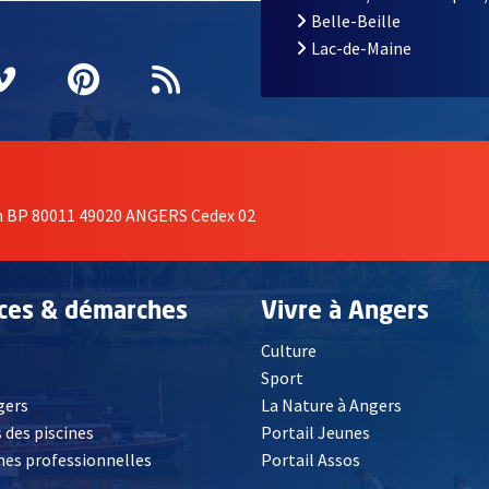
Belle-Beille
Lac-de-Maine
nêtre
elle fenêtre
e nouvelle fenêtre
agram
vre une nouvelle fenêtre
Vimeo
, Ouvre une nouvelle fenêtre
Pinterest
, Ouvre une nouvelle fenêtre
Flux RSS
on BP 80011 49020 ANGERS Cedex 02
ices & démarches
Vivre à Angers
Culture
é
Sport
, Ouvre une nouvelle fenêtre
gers
La Nature à Angers
 des piscines
Portail Jeunes
es professionnelles
Portail Assos