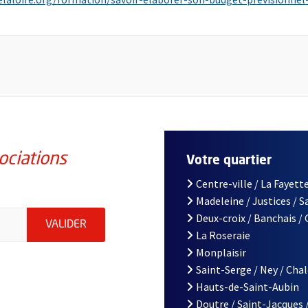
ociations
Votre quartier
Centre-ville / La Fayette
Madeleine / Justices / 
iations de la ville d'Angers, indiquez votre email (champ obligatoi
Deux-croix / Banchais /
ENVOYER MA DEMANDE D'INSCRIPTION À LA L
VALIDER
La Roseraie
Monplaisir
Saint-Serge / Ney / Cha
Hauts-de-Saint-Aubin
Doutre / Saint-Jacques 