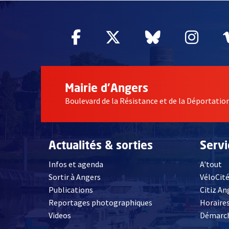
Facebook
, Ouvre une nouvelle fe
Twitter
, Ouvre une nouv
Bluesky
, Ouvre un
Inst
, Ou
Mairie d'Angers
Boulevard de la Résistance et de la Déportati
Actualités & sorties
Serv
Infos et agenda
A'tout
Sortir à Angers
VéloCit
Publications
Citiz An
Reportages photographiques
Horaires
, Ouvre une nouvelle fenêtre
Videos
Démarch