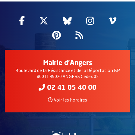
Facebook
, Ouvre une nouvelle fenêtre
Twitter
, Ouvre une nouvelle fe
Bluesky
, Ouvre une nouv
Instagram
, Ouvre un
Vime
, Ouv
Pinterest
, Ouvre une nouvell
Flux RSS
Mairie d'Angers
Boulevard de la Résistance et de la Déportation BP
80011 49020 ANGERS Cedex 02
02 41 05 40 00
Voir les horaires
, Ouvre une nouvelle fe