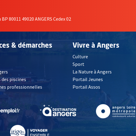
on BP 80011 49020 ANGERS Cedex 02
ices & démarches
Vivre à Angers
Culture
é
Sport
, Ouvre une nouvelle fenêtre
gers
La Nature à Angers
 des piscines
Portail Jeunes
es professionnelles
Portail Assos
lle fenêtre
, Ouvre une nouvelle fenêtre
, Ouvre une nouvelle fenêtre
, Ouvre une nouvelle fenêtre