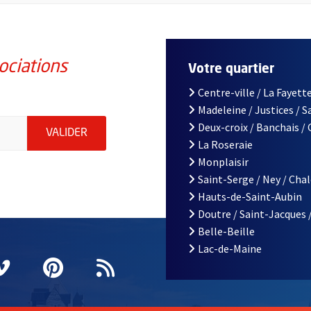
ociations
Votre quartier
Centre-ville / La Fayette
Madeleine / Justices / 
iations de la ville d'Angers, indiquez votre email (champ obligatoi
Deux-croix / Banchais /
ENVOYER MA DEMANDE D'INSCRIPTION À LA L
VALIDER
La Roseraie
Monplaisir
Saint-Serge / Ney / Cha
Hauts-de-Saint-Aubin
Doutre / Saint-Jacques 
Belle-Beille
Lac-de-Maine
nêtre
elle fenêtre
e nouvelle fenêtre
agram
vre une nouvelle fenêtre
Vimeo
, Ouvre une nouvelle fenêtre
Pinterest
, Ouvre une nouvelle fenêtre
Flux RSS