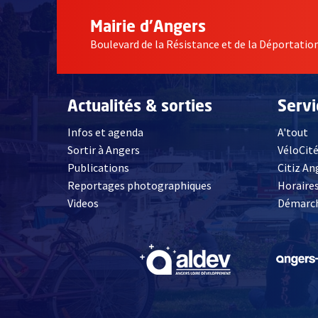
Mairie d'Angers
Boulevard de la Résistance et de la Déportati
Actualités & sorties
Serv
Infos et agenda
A'tout
Sortir à Angers
VéloCit
Publications
Citiz An
Reportages photographiques
Horaires
, Ouvre une nouvelle fenêtre
Videos
Démarch
, Ouvre une nouve