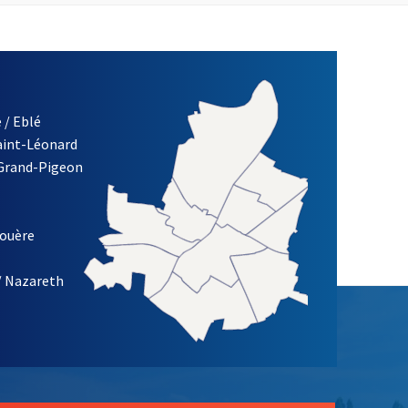
 / Eblé
Saint-Léonard
re)
 Grand-Pigeon
ETTRE D'INFORMATION DES ASSOCIATIONS DE LA VILLE D'ANG
louère
/ Nazareth