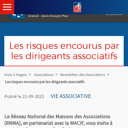
×
Angers.fr : Retour à l'a
Vivre à Angers
VOIR
Ville d'Angers
Gratuit - dans Google Play
Les risques encourus par
les dirigeants associatifs
Vivre à Angers
Associations
Newsletter des Associations
Les risques encourus par les dirigeants associatifs
VIE ASSOCIATIVE
Publié le 21-09-2023
Le Réseau National des Maisons des Associations
(RNMA), en partenariat avec la MACIF, vous invite à