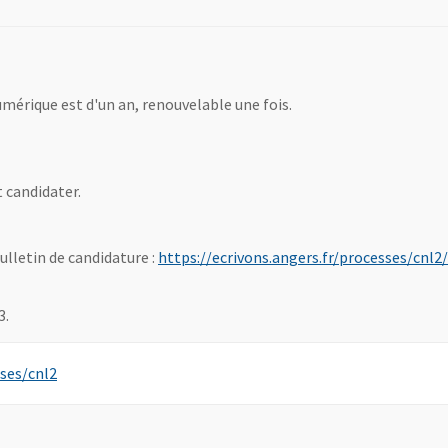
mérique est d'un an, renouvelable une fois.
 candidater.
lletin de candidature :
https://ecrivons.angers.fr/processes/cnl2
3.
, Ouvre une nouvelle fenêtre
sses/cnl2