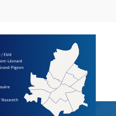
 / Eblé
Saint-Léonard
re)
 Grand-Pigeon
ETTRE D'INFORMATION DES ASSOCIATIONS DE LA VILLE D'ANG
louère
/ Nazareth