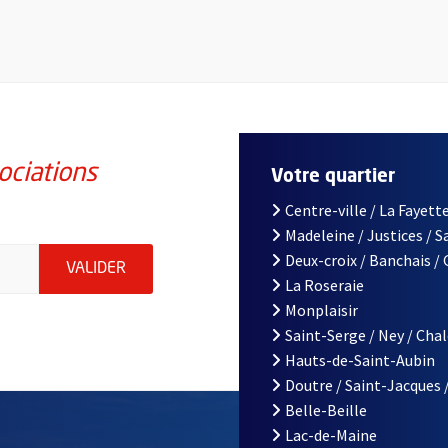
ociations
Votre quartier
Centre-ville / La Fayette
Madeleine / Justices / 
iations de la ville d'Angers, indiquez votre email (champ obligatoi
Deux-croix / Banchais /
ENVOYER MA DEMANDE D'INSCRIPTION À LA L
VALIDER
La Roseraie
Monplaisir
Saint-Serge / Ney / Cha
Hauts-de-Saint-Aubin
Doutre / Saint-Jacques 
Belle-Beille
Lac-de-Maine