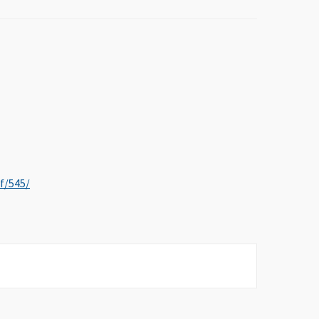
, Ouvre une nouvelle fenêtre
/f/545/