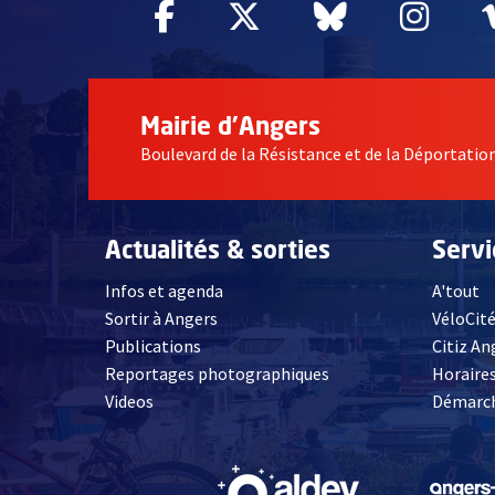
Facebook
, Ouvre une nouvelle fe
Twitter
, Ouvre une nouv
Bluesky
, Ouvre un
Inst
, Ou
Mairie d'Angers
Boulevard de la Résistance et de la Déportati
Actualités & sorties
Serv
Infos et agenda
A'tout
Sortir à Angers
VéloCit
Publications
Citiz An
Reportages photographiques
Horaires
, Ouvre une nouvelle fenêtre
Videos
Démarch
, Ouvre une nouve