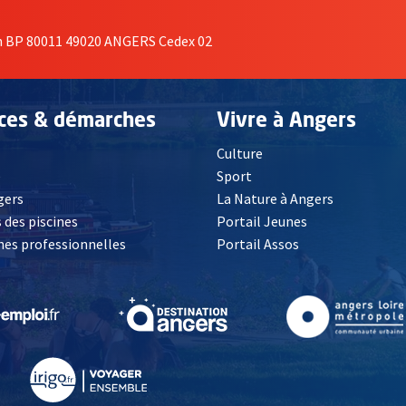
on BP 80011 49020 ANGERS Cedex 02
ices & démarches
Vivre à Angers
Culture
é
Sport
, Ouvre une nouvelle fenêtre
gers
La Nature à Angers
 des piscines
Portail Jeunes
es professionnelles
Portail Assos
lle fenêtre
, Ouvre une nouvelle fenêtre
, Ouvre une nouvelle fenêtre
, Ouvre une nouvelle fenêtre