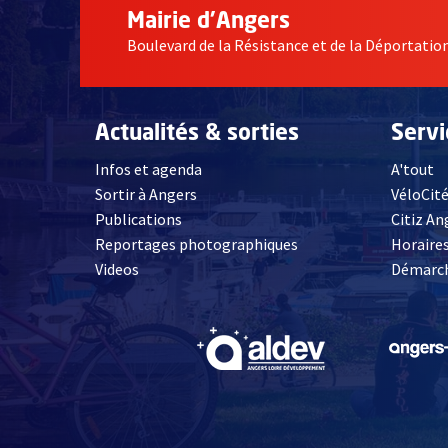
Mairie d'Angers
Boulevard de la Résistance et de la Déportati
Actualités & sorties
Serv
Infos et agenda
A'tout
Sortir à Angers
VéloCit
Publications
Citiz An
Reportages photographiques
Horaires
, Ouvre une nouvelle fenêtre
Videos
Démarch
, Ouvre une nouve