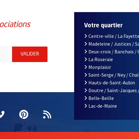
ociations
Votre quartier
Centre-ville / La Fayette
Madeleine / Justices / 
iations de la ville d'Angers, indiquez votre email (champ obligatoi
Deux-croix / Banchais /
ENVOYER MA DEMANDE D'INSCRIPTION À LA L
VALIDER
La Roseraie
Monplaisir
Saint-Serge / Ney / Cha
Hauts-de-Saint-Aubin
Doutre / Saint-Jacques 
Belle-Beille
Lac-de-Maine
nêtre
elle fenêtre
e nouvelle fenêtre
agram
vre une nouvelle fenêtre
Vimeo
, Ouvre une nouvelle fenêtre
Pinterest
, Ouvre une nouvelle fenêtre
Flux RSS