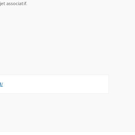
et associatif.
, Ouvre une nouvelle fenêtre
4/