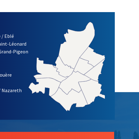
 / Eblé
Saint-Léonard
re)
 Grand-Pigeon
ETTRE D'INFORMATION DES ASSOCIATIONS DE LA VILLE D'ANG
louère
/ Nazareth