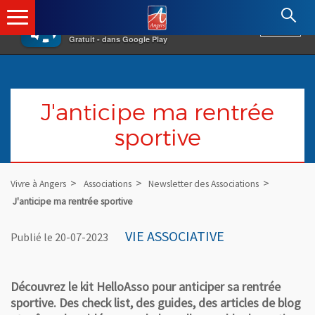
×
Angers.fr : Retour à l'accueil
AF
Vivre à Angers
VOIR
Ville d'Angers
Gratuit - dans Google Play
J'anticipe ma rentrée
sportive
Vivre à Angers
Associations
Newsletter des Associations
J'anticipe ma rentrée sportive
VIE ASSOCIATIVE
Publié le 20-07-2023
Découvrez le kit HelloAsso pour anticiper sa rentrée
sportive. Des check list, des guides, des articles de blog