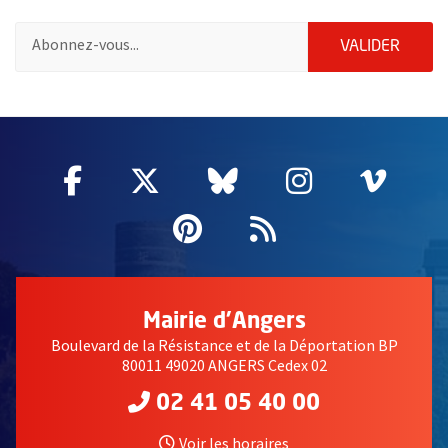
Pour vous inscrire à la lettre d'information des associations de 
ENVOY
VALIDER
64970
Facebook
, Ouvre une nouvelle fenêtre
Twitter
, Ouvre une nouvelle fe
Bluesky
, Ouvre une nouv
Instagram
, Ouvre un
Vime
, Ouv
Pinterest
, Ouvre une nouvell
Flux RSS
Mairie d'Angers
Boulevard de la Résistance et de la Déportation BP
80011 49020 ANGERS Cedex 02
02 41 05 40 00
Voir les horaires