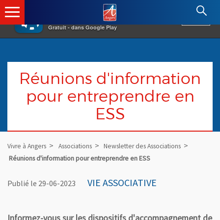
×
Angers.fr : Retour à l'accueil
AF
Vivre à Angers
VOIR
Ville d'Angers
Gratuit - dans Google Play
Réunions d'information
pour entreprendre en
ESS
Vivre à Angers
Associations
Newsletter des Associations
Réunions d'information pour entreprendre en ESS
VIE ASSOCIATIVE
Publié le 29-06-2023
Informez-vous sur les dispositifs d'accompagnement de