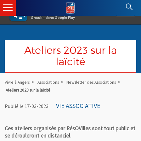
×
Angers.fr : Retour à l'accueil
AF
Vivre à Angers
VOIR
Ville d'Angers
Gratuit - dans Google Play
Ateliers 2023 sur la
laïcité
Vivre à Angers
Associations
Newsletter des Associations
Ateliers 2023 sur la laïcité
VIE ASSOCIATIVE
Publié le 17-03-2023
Ces ateliers organisés par RésOVilles sont tout public et
se dérouleront en distanciel.