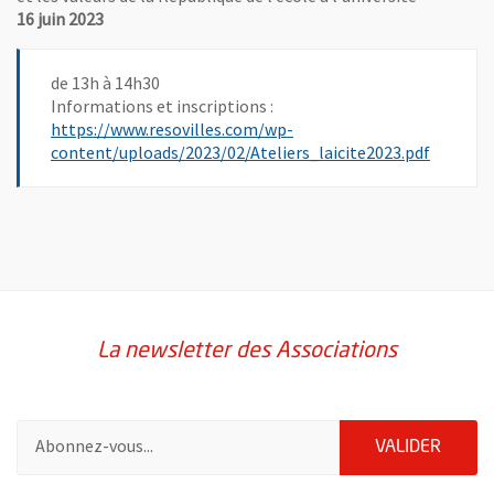
16 juin 2023
de 13h à 14h30
Informations et inscriptions :
https://www.resovilles.com/wp-
, Ouvre 
content/uploads/2023/02/Ateliers_laicite2023.pdf
La newsletter des Associations
Pour vous inscrire à la lettre d'information des associations de 
ENVOY
VALIDER