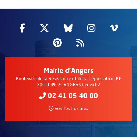
64715
Facebook
, Ouvre une nouvelle fenêtre
Twitter
, Ouvre une nouvelle fe
Bluesky
, Ouvre une nouv
Instagram
, Ouvre un
Vime
, Ouv
Pinterest
, Ouvre une nouvell
Flux RSS
Mairie d'Angers
Boulevard de la Résistance et de la Déportation BP
80011 49020 ANGERS Cedex 02
02 41 05 40 00
Voir les horaires