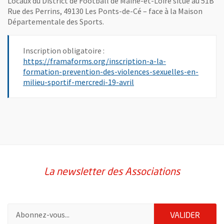
Locaux du District de Football de Maine-et-Loire situé au 51B
Rue des Perrins, 49130 Les Ponts-de-Cé – face à la Maison
Départementale des Sports.
Inscription obligatoire :
https://framaforms.org/inscription-a-la-
formation-prevention-des-violences-sexuelles-en-
, Ouvre une nouvelle fenêt
milieu-sportif-mercredi-19-avril
La newsletter des Associations
Pour vous inscrire à la lettre d'information des associations de 
ENVOY
VALIDER