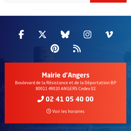
64714
Facebook
, Ouvre une nouvelle fenêtre
Twitter
, Ouvre une nouvelle fe
Bluesky
, Ouvre une nouv
Instagram
, Ouvre un
Vime
, Ouv
Pinterest
, Ouvre une nouvell
Flux RSS
Mairie d'Angers
Boulevard de la Résistance et de la Déportation BP
80011 49020 ANGERS Cedex 02
02 41 05 40 00
Voir les horaires