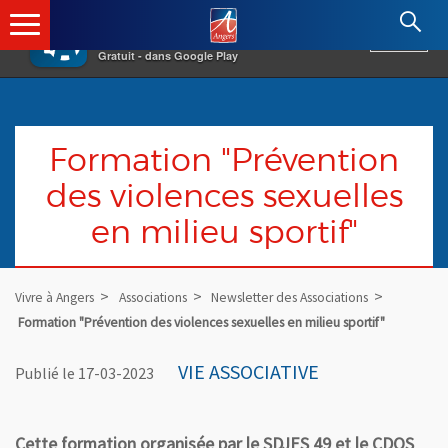
×
Angers.fr : Retour à l'accueil
AF
Vivre à Angers
VOIR
Ville d'Angers
Gratuit - dans Google Play
Formation "Prévention
des violences sexuelles
en milieu sportif"
Vivre à Angers
Associations
Newsletter des Associations
Formation "Prévention des violences sexuelles en milieu sportif"
VIE ASSOCIATIVE
Publié le 17-03-2023
Cette formation organisée par le SDJES 49 et le CDOS