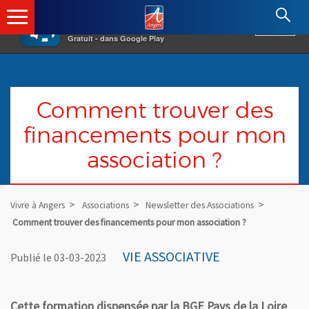
×
Angers.fr : Retour à l'accueil
AF
Vivre à Angers
VOIR
Ville d'Angers
Gratuit - dans Google Play
Comment trouver des
financements pour mon
association ?
Vivre à Angers
Associations
Newsletter des Associations
Comment trouver des financements pour mon association ?
VIE ASSOCIATIVE
Publié le 03-03-2023
Cette formation dispensée par la BGE Pays de la Loire