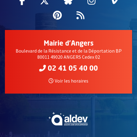
Facebook
, Ouvre une nouvelle fenêtre
Twitter
, Ouvre une nouvelle fe
Bluesky
, Ouvre une nouv
Instagram
, Ouvre un
Vime
, Ouv
Pinterest
, Ouvre une nouvell
Flux RSS
Mairie d'Angers
Boulevard de la Résistance et de la Déportation BP
80011 49020 ANGERS Cedex 02
02 41 05 40 00
Voir les horaires
, Ouvre une nouvelle fe
, Ouvre une nouvelle fe