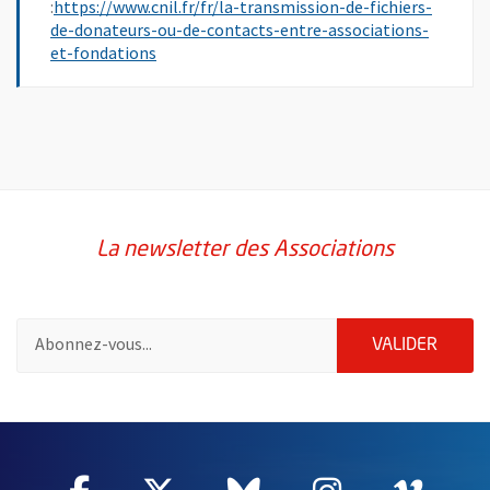
:
https://www.cnil.fr/fr/la-transmission-de-fichiers-
de-donateurs-ou-de-contacts-entre-associations-
, Ouvre une nouvelle fenêtre
et-fondations
La newsletter des Associations
Pour vous inscrire à la lettre d'information des associations de 
ENVOY
VALIDER
64625