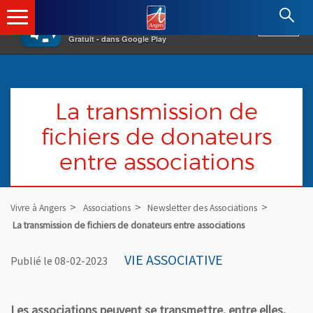
×
Angers.fr : Retour à l'accueil
AF
Vivre à Angers
VOIR
Ville d'Angers
Gratuit - dans Google Play
La transmission de
fichiers de donateurs
entre associations
Vivre à Angers
Associations
Newsletter des Associations
La transmission de fichiers de donateurs entre associations
VIE ASSOCIATIVE
Publié le 08-02-2023
Les associations peuvent se transmettre, entre elles,