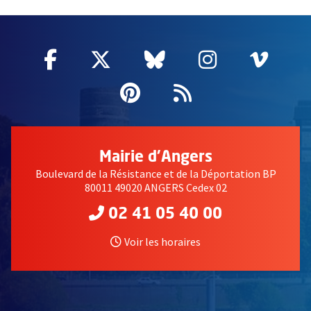
64561
Facebook
, Ouvre une nouvelle fenêtre
Twitter
, Ouvre une nouvelle fe
Bluesky
, Ouvre une nouv
Instagram
, Ouvre un
Vime
, Ouv
Pinterest
, Ouvre une nouvell
Flux RSS
Mairie d'Angers
Boulevard de la Résistance et de la Déportation BP
80011 49020 ANGERS Cedex 02
02 41 05 40 00
Voir les horaires