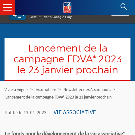
×
Angers.fr : Retour à l'accueil
AF
Vivre à Angers
VOIR
Ville d'Angers
Gratuit - dans Google Play
Lancement de la
campagne FDVA* 2023
le 23 janvier prochain
Vivre à Angers
Associations
Newsletter des Associations
Lancement de la campagne FDVA* 2023 le 23 janvier prochain
VIE ASSOCIATIVE
Publié le 13-01-2023
Le fonds pour le développement de la vie associative*