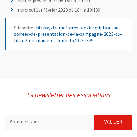
jeudi 26 janvier 2023 de 18H à 19H30
mercredi 1er février 2023 de 18H à 19H30
S'inscrire :
https://framaforms.org/inscription-aux-
soirees-de-presentation-de-la-campagne-2023-du-
, Ouvre une nouvelle
fdva-2-en-maine-et-loire-1640181325
La newsletter des Associations
Pour vous inscrire à la lettre d'information des associations de 
ENVOY
VALIDER