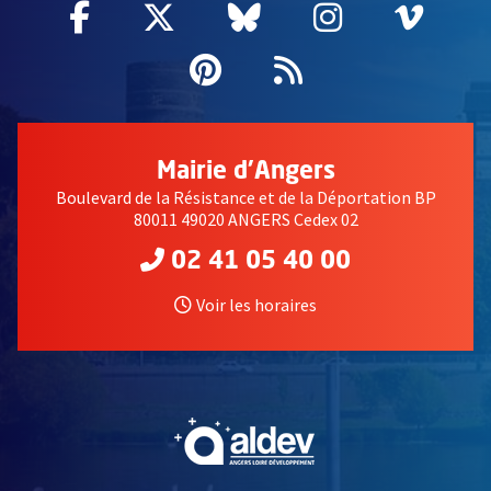
Facebook
, Ouvre une nouvelle fenêtre
Twitter
, Ouvre une nouvelle fe
Bluesky
, Ouvre une nouv
Instagram
, Ouvre un
Vime
, Ouv
Pinterest
, Ouvre une nouvell
Flux RSS
Mairie d'Angers
Boulevard de la Résistance et de la Déportation BP
80011 49020 ANGERS Cedex 02
02 41 05 40 00
Voir les horaires
, Ouvre une nouvelle fe