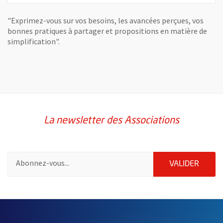
"Exprimez-vous sur vos besoins, les avancées perçues, vos
bonnes pratiques à partager et propositions en matière de
simplification".
La newsletter des Associations
Pour vous inscrire à la lettre d'information des associations de 
ENVOY
VALIDER
64560