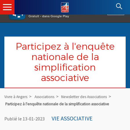
×
Angers.fr : Retour à l'accueil
AF
Vivre à Angers
VOIR
Ville d'Angers
Gratuit - dans Google Play
Participez à l'enquête
nationale de la
simplification
associative
Vivre à Angers
Associations
Newsletter des Associations
Participez à l'enquête nationale de la simplification associative
VIE ASSOCIATIVE
Publié le 13-01-2023