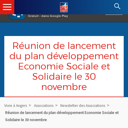
×
Angers.fr : Retour à l'accueil
AF
Vivre à Angers
VOIR
Ville d'Angers
Gratuit - dans Google Play
Réunion de lancement
du plan développement
Economie Sociale et
Solidaire le 30
novembre
Vivre à Angers
Associations
Newsletter des Associations
Réunion de lancement du plan développement Economie Sociale et
Solidaire le 30 novembre