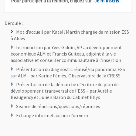
, Ouvre 
Pour participer à la réunion, cliquez sur “
Je m'inscris
”
Déroulé :
Mot d’accueil par Katell Martin chargée de mission ESS
à Aldev
Introduction par Yves Gidoin, VP au développement
économique ALM et Francis Guiteau, adjoint à la vie
associative et conseiller communautaire à l’insertion
Présentation du diagnostic réalisé/du panorama ESS
sur ALM - par Karine Féniès, Observatoire de la CRESS
Présentation de la démarche d’écriture du plan de
développement transversal de l’ESS – par Aurélie
Beaugency et Julien Baron du Cabinet Ellyx
Séance de réactions/questions/réponses
Echange informel autour d’un verre