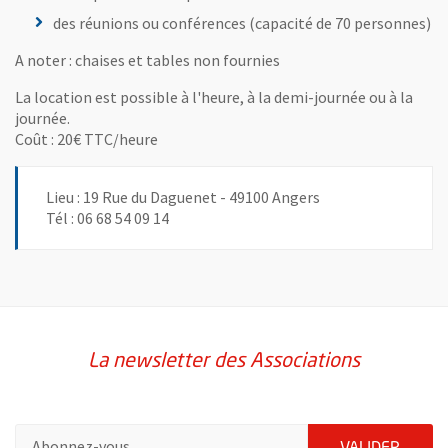
des réunions ou conférences (capacité de 70 personnes)
A noter : chaises et tables non fournies
La location est possible à l'heure, à la demi-journée ou à la
journée.
Coût : 20€ TTC/heure
Lieu : 19 Rue du Daguenet - 49100 Angers
Tél : 06 68 54 09 14
La newsletter des Associations
Pour vous inscrire à la lettre d'information des associations de 
ENVOY