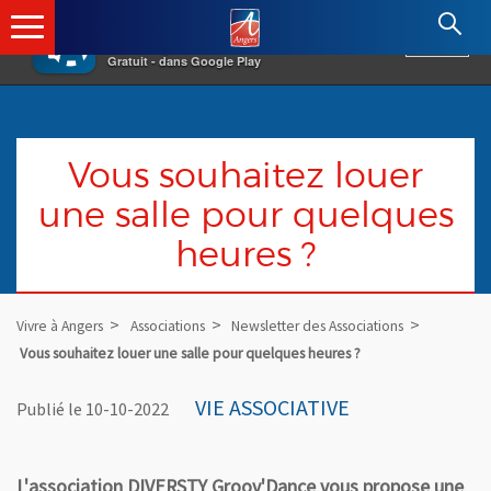
×
Angers.fr : Retour à l'accueil
AF
Vivre à Angers
VOIR
Ville d'Angers
Gratuit - dans Google Play
Vous souhaitez louer
une salle pour quelques
heures ?
Vivre à Angers
Associations
Newsletter des Associations
Vous souhaitez louer une salle pour quelques heures ?
VIE ASSOCIATIVE
Publié le 10-10-2022
L'association DIVERSTY Groov'Dance vous propose une