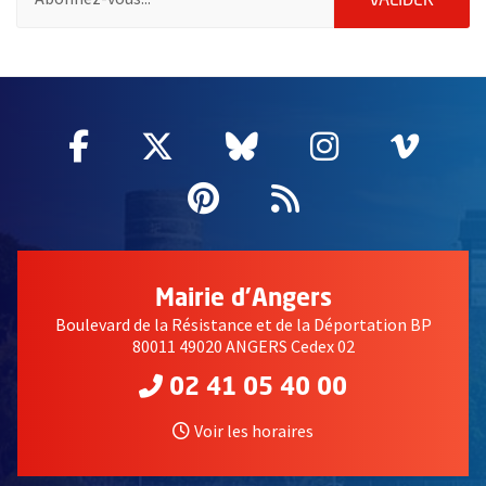
VALIDER
64350
Facebook
, Ouvre une nouvelle fenêtre
Twitter
, Ouvre une nouvelle fe
Bluesky
, Ouvre une nouv
Instagram
, Ouvre un
Vime
, Ouv
Pinterest
, Ouvre une nouvell
Flux RSS
Mairie d'Angers
Boulevard de la Résistance et de la Déportation BP
80011 49020 ANGERS Cedex 02
02 41 05 40 00
Voir les horaires