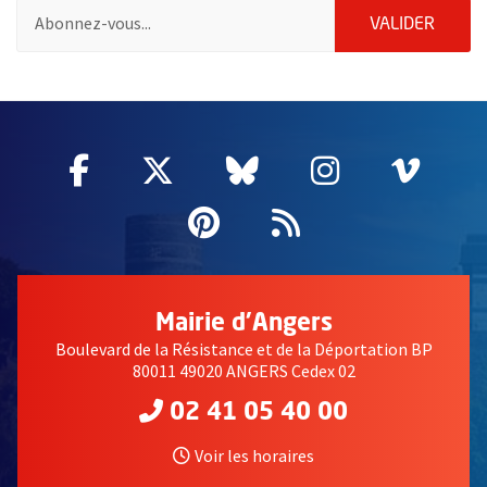
Pour vous inscrire à la lettre d'information des associations de 
ENVOY
VALIDER
64304
Facebook
, Ouvre une nouvelle fenêtre
Twitter
, Ouvre une nouvelle fe
Bluesky
, Ouvre une nouv
Instagram
, Ouvre un
Vime
, Ouv
Pinterest
, Ouvre une nouvell
Flux RSS
Mairie d'Angers
Boulevard de la Résistance et de la Déportation BP
80011 49020 ANGERS Cedex 02
02 41 05 40 00
Voir les horaires