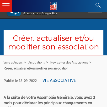
×
Angers.fr : Retour à l'accueil
AF
Vivre à Angers
VOIR
Ville d'Angers
Gratuit - dans Google Play
Créer, actualiser et/ou
modifier son association
Vivre à Angers
Associations
Newsletter des Associations
Créer, actualiser et/ou modifier son association
VIE ASSOCIATIVE
Publié le 15-09-2022
A la suite de votre Assemblée Générale, vous avez 3
mois pour déclarer les principaux changements en