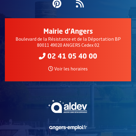
Pinterest
, Ouvre une nouvell
Flux RSS
Mairie d'Angers
Boulevard de la Résistance et de la Déportation BP
80011 49020 ANGERS Cedex 02
02 41 05 40 00
Voir les horaires
, Ouvre une nouvelle fe
, Ouvre une nouvelle fe