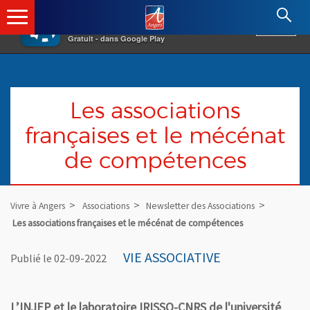
×
Angers.fr : Retour à l'accueil
AF
Vivre à Angers
VOIR
Ville d'Angers
Gratuit - dans Google Play
Les associations
françaises et le mécénat
de compétences
Vivre à Angers
Associations
Newsletter des Associations
Les associations françaises et le mécénat de compétences
VIE ASSOCIATIVE
Publié le 02-09-2022
L’INJEP et le laboratoire IRISSO-CNRS de l'université