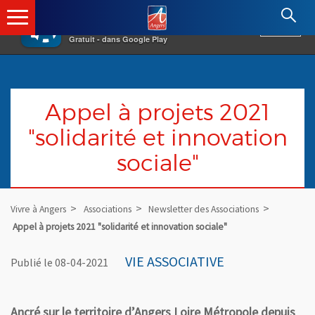
×
Angers.fr : Retour à l'accueil
AF
Vivre à Angers
VOIR
Ville d'Angers
Gratuit - dans Google Play
Appel à projets 2021
"solidarité et innovation
sociale"
Vivre à Angers
Associations
Newsletter des Associations
Appel à projets 2021 "solidarité et innovation sociale"
VIE ASSOCIATIVE
Publié le 08-04-2021
Ancré sur le territoire d’Angers Loire Métropole depuis