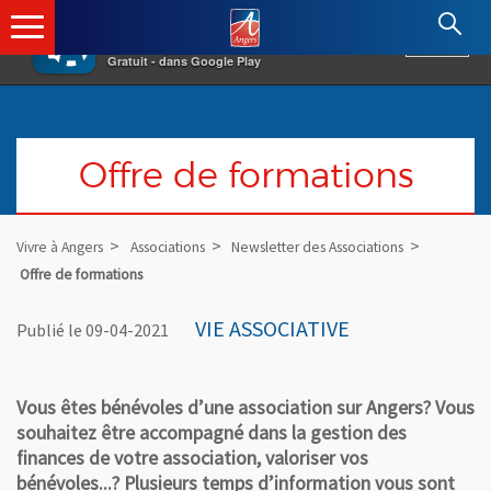
×
Angers.fr : Retour à l'accueil
AF
Vivre à Angers
VOIR
Ville d'Angers
Gratuit - dans Google Play
Offre de formations
Vivre à Angers
Associations
Newsletter des Associations
Offre de formations
VIE ASSOCIATIVE
Publié le 09-04-2021
Vous êtes bénévoles d’une association sur Angers? Vous
souhaitez être accompagné dans la gestion des
finances de votre association, valoriser vos
bénévoles...? Plusieurs temps d’information vous sont