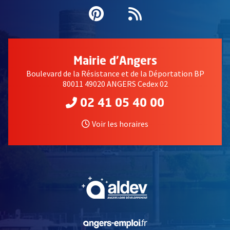
Pinterest
, Ouvre une nouvell
Flux RSS
Mairie d'Angers
Boulevard de la Résistance et de la Déportation BP
80011 49020 ANGERS Cedex 02
02 41 05 40 00
Voir les horaires
, Ouvre une nouvelle fe
, Ouvre une nouvelle fe